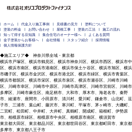
ホーム
代金入り施工事例
見積書の見方
塗料について
塗装の料金
お問い合わせ
屋根工事
塗装の工法
施工の流れ
知って得する豆知識
集合住宅のオーナー様へ
よくある質問
金子塗装からお客様へ
会社情報
スタッフ紹介
採用情報
個人情報保護方針
◆施工エリア◆ 神奈川県全域・東京都
横浜市戸塚区、横浜市鶴見区、横浜市神奈川区、横浜市西区、横浜市中
区、横浜市南区、横浜市港南区、横浜市保土ケ谷区、横浜市旭区、横浜
市磯子区、横浜市金沢区、横浜市港北区、横浜市緑区、横浜市青葉区、
横浜市都筑区、横浜市栄区、横浜市泉区、横浜市瀬谷区、川崎市川崎
区、川崎市幸区、川崎市中原区、川崎市高津区、川崎市宮前区、川崎市
多摩区、川崎市麻生区、南足柄市、大和市、厚木市、海老名市、秦野
市、綾瀬市、座間市、小田原市、清川村、愛川町、鎌倉市、山北町、逗
子市、三浦市、葉山町、藤沢市、寒川町、平塚市、茅ヶ崎市、大磯町、
二宮町、松田町、中井町、大井町、真鶴町、開成町、箱根町、伊勢原
市、相模原市緑区、相模原市中央区、相模原市南区、横須賀市
東京都大田区、東京都品川区、東京都世田谷区、東京都町田市、東京都
多摩市、東京都八王子市