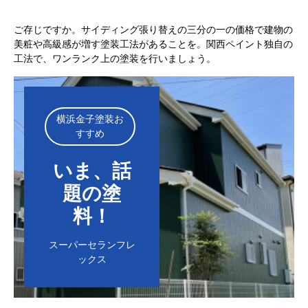
ご存じですか。サイディング張り替えの三分の一の価格で建物の
美粧や高級感が増す塗装工法があることを。関西ペイント独自の
工法で、ワンランク上の塗装を行いましょう。
横浜金子塗装お
すすめ
いま、話
題の塗
料！
スーパーセランフレ
ックス