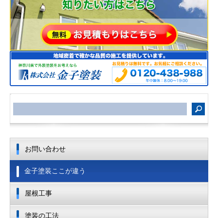
サ
イ
ト
内
検
索
お問い合わせ
金子塗装ここが違う
屋根工事
塗装の工法