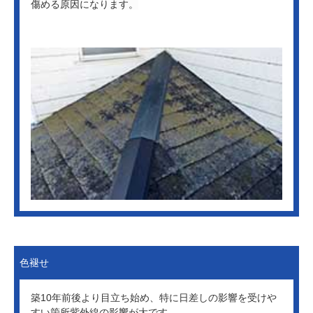
傷める原因になります。
色褪せ
築10年前後より目立ち始め、特に
日差しの影響を受けや
すい箇所
紫外線の影響が大です。