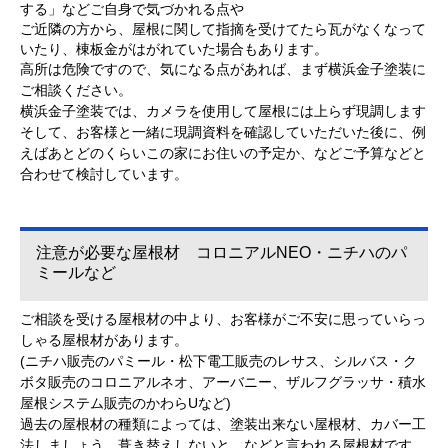
する」などご自身で気づかれる点や
ご近隣の方から、屋根に関して指摘を受けてたら瓦がなくなって
いたり、棟板金がはがれていた場合もあります。
高所は危険ですので、気になる点があれば、まず横浜金子塗装に
ご相談ください。
横浜金子塗装では、カメラを使用して屋根には上らず現調します
そして、お客様と一緒に現調資料を確認していただいた後に、例
えばあとどのくらいこの家にお住いの予定か、などご予算などと
合わせて検討しています。
注意が必要な屋根材 コロニアルNEO・ニチハのパ
ミールなど
ご相談を受ける屋根材の中より、お客様がご不安に思っていらっ
しゃる屋根材があります。
(ニチハ販売のパミール・松下電工販売のレサス、シルバス・ク
ボタ販売のコロニアルネオ、アーバニー、ザルフグラッサ・積水
屋根システム販売のかわらUなど)
過去の屋根材の種類によっては、塗装出来ない屋根材、カバー工
法しましょう、葺き替えしないと…などと言われる屋根材です。