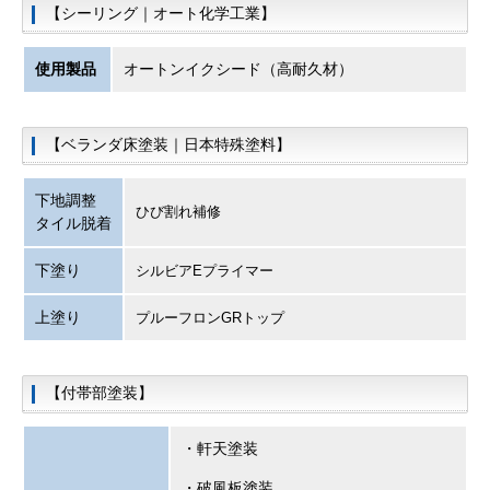
【シーリング｜オート化学工業】
使用製品
オートンイクシード（高耐久材）
【ベランダ床塗装｜日本特殊塗料】
下地調整
ひび割れ補修
タイル脱着
下塗り
シルビアEプライマー
上塗り
プルーフロンGRトップ
【付帯部塗装】
・軒天塗装
・破風板塗装