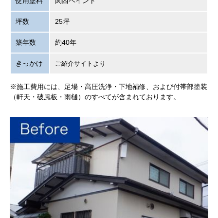
使用塗料
関西ペイント
坪数
25坪
築年数
約40年
きっかけ
ご紹介サイトより
※施工費用には、足場・高圧洗浄・下地補修、および付帯部塗装
（軒天・破風板・雨樋）のすべてが含まれております。