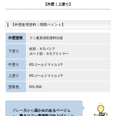
【外壁｜上塗り】
【外壁使用塗料｜関西ペイント】
外壁塗装
フッ素系溶剤塗料仕様
鉄部：ＲSバリア
下塗り
ボード部：ＲSプライマー
中塗り
RSゴールドマイルドF
上塗り
RSゴールドマイルドF
塗装色
RS-356
グレー系から
温かみのあるベージュ
へ。
艶ありフッ素塗料で仕上げ
ること