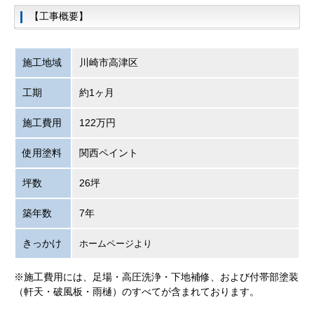
【工事概要】
施工地域
川崎市高津区
工期
約1ヶ月
施工費用
122万円
使用塗料
関西ペイント
坪数
26坪
築年数
7年
きっかけ
ホームページより
※施工費用には、足場・高圧洗浄・下地補修、および付帯部塗装
（軒天・破風板・雨樋）のすべてが含まれております。