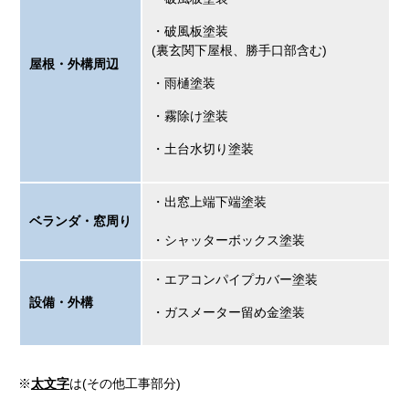
・破風板塗装
(裏玄関下屋根、勝手口部含む)
屋根・外構周辺
・雨樋塗装
・霧除け塗装
・土台水切り塗装
・出窓上端下端塗装
ベランダ・窓周り
・シャッターボックス塗装
・エアコンパイプカバー塗装
設備・外構
・ガスメーター留め金塗装
※
太文字
は(その他工事部分)