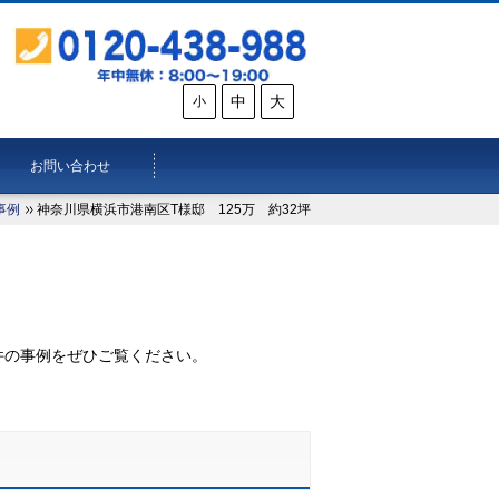
中
大
小
お問い合わせ
事例
神奈川県横浜市港南区T様邸 125万 約32坪
。
件の事例をぜひご覧ください。