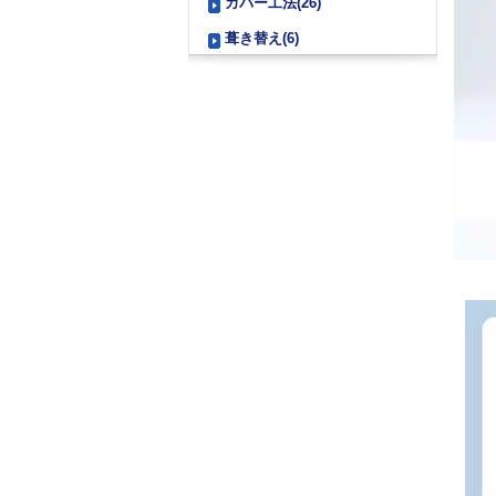
カバー工法(26)
葺き替え(6)