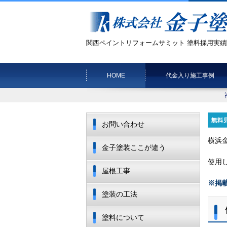
関西ペイントリフォームサミット 塗料採用実績
HOME
代金入り施工事例
お問い合わせ
横浜
金子塗装ここが違う
使用
屋根工事
※掲
塗装の工法
塗料について