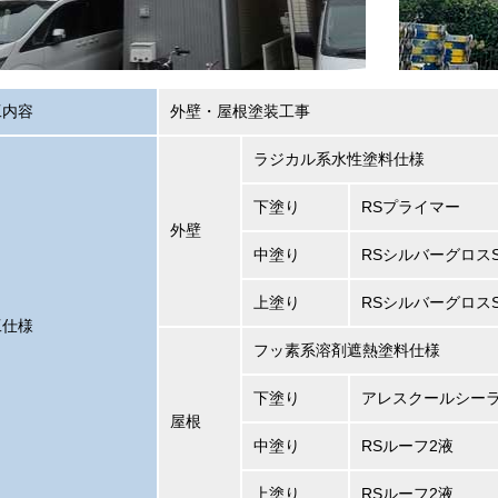
工内容
外壁・屋根塗装工事
ラジカル系水性塗料仕様
下塗り
RSプライマー
外壁
中塗り
RSシルバーグロスS
上塗り
RSシルバーグロスS
工仕様
フッ素系溶剤遮熱塗料仕様
下塗り
アレスクールシー
屋根
中塗り
RSルーフ2液
上塗り
RSルーフ2液