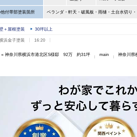
の他付帯部塗装箇所
ベランダ・軒天・破風板・雨樋・土台水切り・
壁＋屋根塗装
30坪以上
横浜金子塗装
16:20
«
神奈川県横浜市港北区S様邸 92万 約31坪
main
神奈川県横