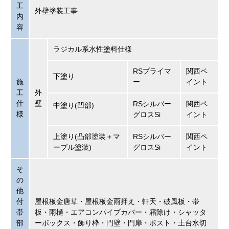
工
外壁塗装工事
内
容
ラジカル系水性塗料仕様
RSプライマ
関西ペ
下塗り
施
ー
イント
工
外
仕
壁
RSシルバー
関西ペ
中塗り(凹部)
様
グロスSi
イント
上塗り(凸部塗装＋マ
RSシルバー
関西ペ
ーブル塗装)
グロスSi
イント
そ
の
他
付
屋根板金唐草・屋根板金雨押え・軒天・破風板・帯
帯
板・雨樋・エアコンパイプカバー・霜除け・シャッタ
部
ーボックス・飾り枠・門壁・門扉・ポスト・土台水切