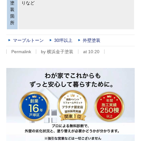
塗
りなど
装
箇
所
マーブルトーン
30坪以上
外壁塗装
Permalink
by 横浜金子塗装
at 10:20