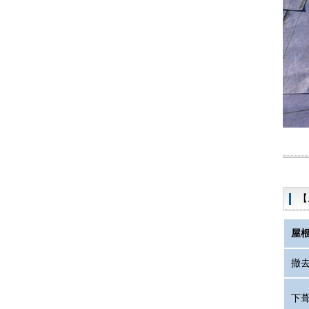
【
屋
撤
下