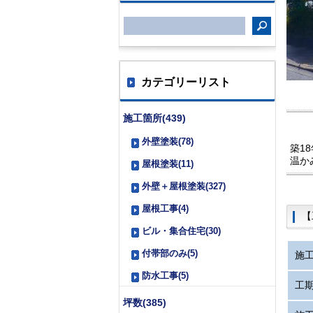
カテゴリーリスト
施工箇所(439)
外壁塗装(78)
築1
温か
屋根塗装(11)
外壁＋屋根塗装(327)
屋根工事(4)
【
ビル・集合住宅(30)
付帯部のみ(5)
施
防水工事(5)
工
坪数(385)