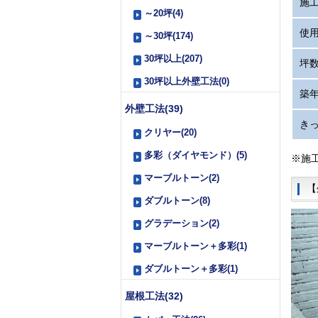
施
～20坪(4)
使
～30坪(174)
30坪以上(207)
坪
30坪以上外壁工法(0)
築
外壁工法(39)
き
クリヤー(20)
多彩（ダイヤモンド）(5)
※施
マーブルトーン(2)
【
ダブルトーン(8)
グラデーション(2)
マーブルトーン＋多彩(1)
ダブルトーン＋多彩(1)
屋根工法(32)