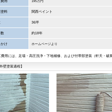
工費用
円
195万
用塗料
関西ペイント
数
36坪
年数
約18年
っかけ
ホームページより
工費用には、足場・高圧洗浄・下地補修、および付帯部塗装（軒天・破
外壁塗装過程】