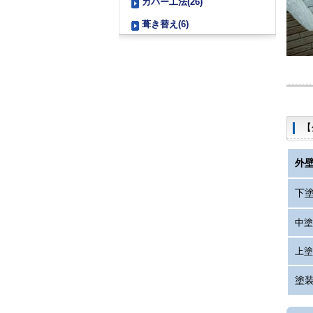
カバー工法(26)
葺き替え(6)
【
外
下
中塗
上塗
塗