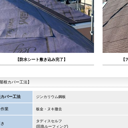
【防水シート敷き込み完了】
【
屋根カバー工法】
根カバー工法
ジンカリウム鋼板
去作業
板金・ヌキ撤去
タディスセルフ
葺き
(田島ルーフィング)