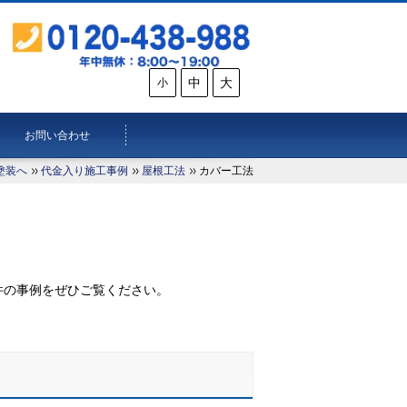
中
大
小
お問い合わせ
塗装へ
代金入り施工事例
屋根工法
カバー工法
。
件の事例をぜひご覧ください。