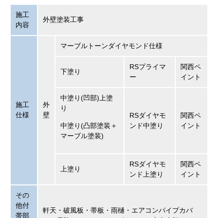
施工
外壁塗装工事
内容
マーブルトーンダイヤモンド仕様
RSプライマ
関西ペ
下塗り
ー
イント
中塗り(凹部)上塗
施工
外
り
仕様
壁
RSダイヤモ
関西ペ
中塗り(凸部塗装＋
ンド中塗り
イント
マーブル塗装)
RSダイヤモ
関西ペ
上塗り
ンド上塗り
イント
その
他付
軒天・破風板・帯板・雨樋・エアコンパイプカバ
帯部