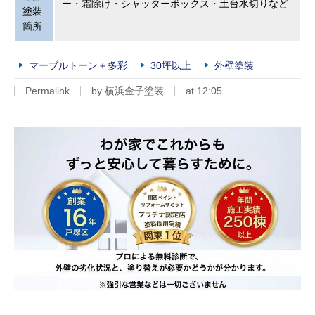
ー・霜除け・シャッターボックス・土台水切りなど
塗装
箇所
マーブルトーン＋多彩
30坪以上
外壁塗装
Permalink
by 横浜金子塗装
at 12:05