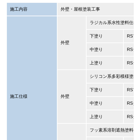
施工内容
外壁・屋根塗装工事
ラジカル系水性塗料仕様
下塗り
RSフ
外壁
中塗り
RSシ
上塗り
RSシ
シリコン系多彩模様塗料
下塗り
RSフ
施工仕様
外壁
中塗り
RSダ
上塗り
RSダ
フッ素系溶剤遮熱塗料仕