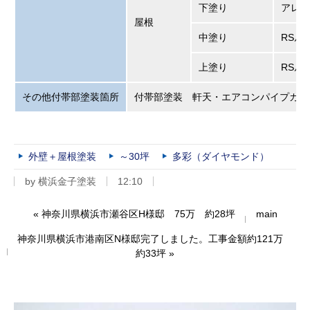
下塗り
アレス
屋根
中塗り
RSル
上塗り
RSル
その他付帯部塗装箇所
付帯部塗装 軒天・エアコンパイプカバ
外壁＋屋根塗装
～30坪
多彩（ダイヤモンド）
by
横浜金子塗装
12:10
«
神奈川県横浜市瀬谷区H様邸 75万 約28坪
main
神奈川県横浜市港南区N様邸完了しました。工事金額約121万
約33坪
»