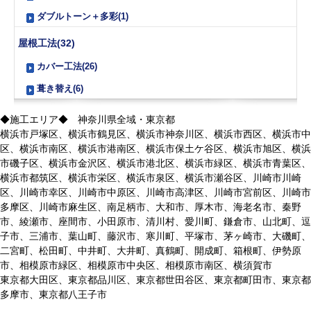
ダブルトーン＋多彩(1)
屋根工法(32)
カバー工法(26)
葺き替え(6)
◆施工エリア◆ 神奈川県全域・東京都
横浜市戸塚区、横浜市鶴見区、横浜市神奈川区、横浜市西区、横浜市中
区、横浜市南区、横浜市港南区、横浜市保土ケ谷区、横浜市旭区、横浜
市磯子区、横浜市金沢区、横浜市港北区、横浜市緑区、横浜市青葉区、
横浜市都筑区、横浜市栄区、横浜市泉区、横浜市瀬谷区、川崎市川崎
区、川崎市幸区、川崎市中原区、川崎市高津区、川崎市宮前区、川崎市
多摩区、川崎市麻生区、南足柄市、大和市、厚木市、海老名市、秦野
市、綾瀬市、座間市、小田原市、清川村、愛川町、鎌倉市、山北町、逗
子市、三浦市、葉山町、藤沢市、寒川町、平塚市、茅ヶ崎市、大磯町、
二宮町、松田町、中井町、大井町、真鶴町、開成町、箱根町、伊勢原
市、相模原市緑区、相模原市中央区、相模原市南区、横須賀市
東京都大田区、東京都品川区、東京都世田谷区、東京都町田市、東京都
多摩市、東京都八王子市