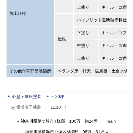
上塗り
キ・ル・コ遮断
施工仕様
ハイブリッド遮断熱塗料仕様
下塗り
キ・ル・コプレ
屋根
中塗り
キ・ル・コ遮断
上塗り
キ・ル・コ遮断
その他付帯部塗装箇所
ベランダ床・軒天・破風板・土台水切り
外壁＋屋根塗装
～20坪
by
横浜金子塗装
11:10
«
神奈川県茅ケ崎市T様邸 100万 約24坪
main
神奈川県横浜市戸塚区M様邸 98万 31坪
»