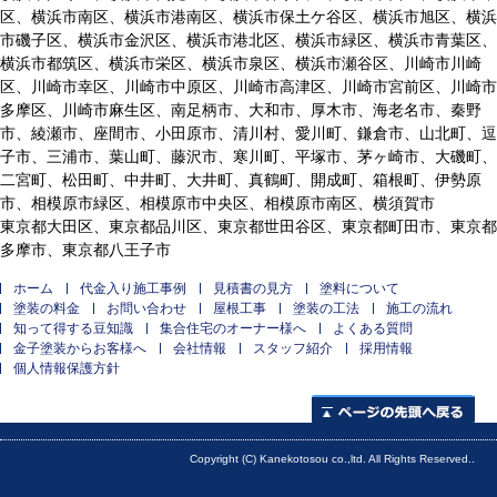
区、横浜市南区、横浜市港南区、横浜市保土ケ谷区、横浜市旭区、横浜
市磯子区、横浜市金沢区、横浜市港北区、横浜市緑区、横浜市青葉区、
横浜市都筑区、横浜市栄区、横浜市泉区、横浜市瀬谷区、川崎市川崎
区、川崎市幸区、川崎市中原区、川崎市高津区、川崎市宮前区、川崎市
多摩区、川崎市麻生区、南足柄市、大和市、厚木市、海老名市、秦野
市、綾瀬市、座間市、小田原市、清川村、愛川町、鎌倉市、山北町、逗
子市、三浦市、葉山町、藤沢市、寒川町、平塚市、茅ヶ崎市、大磯町、
二宮町、松田町、中井町、大井町、真鶴町、開成町、箱根町、伊勢原
市、相模原市緑区、相模原市中央区、相模原市南区、横須賀市
東京都大田区、東京都品川区、東京都世田谷区、東京都町田市、東京都
多摩市、東京都八王子市
ホーム
代金入り施工事例
見積書の見方
塗料について
塗装の料金
お問い合わせ
屋根工事
塗装の工法
施工の流れ
知って得する豆知識
集合住宅のオーナー様へ
よくある質問
金子塗装からお客様へ
会社情報
スタッフ紹介
採用情報
個人情報保護方針
ページの先頭へ
Copyright (C) Kanekotosou co.,ltd. All Rights Reserved..