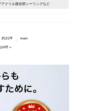
フアクリル接合部シーリングなど
約21坪
main
24坪
»