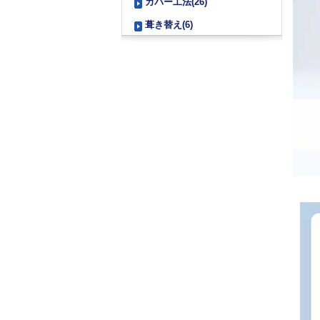
カバー工法(26)
葺き替え(6)