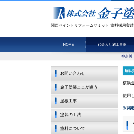
関西ペイントリフォームサミット 塗料採用実績
HOME
代金入り施工事例
神奈川
お問い合わせ
横浜
金子塗装ここが違う
使用
屋根工事
※掲
塗装の工法
塗料について