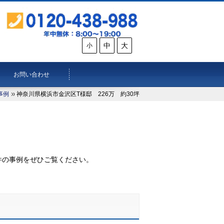
中
大
小
お問い合わせ
事例
神奈川県横浜市金沢区T様邸 226万 約30坪
。
件の事例をぜひご覧ください。