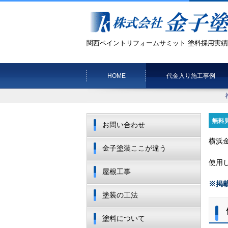
関西ペイントリフォームサミット 塗料採用実績
HOME
代金入り施工事例
お問い合わせ
横浜
金子塗装ここが違う
使用
屋根工事
※掲
塗装の工法
塗料について