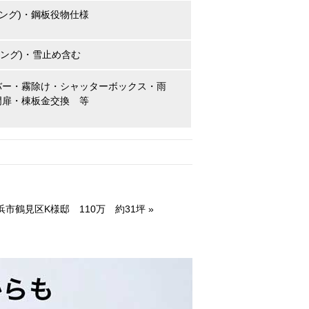
ング)・鋼板役物仕様
ング)・雪止め含む
バー・霧除け・シャッターボックス・雨
門扉・棟板金交換 等
市鶴見区K様邸 110万 約31坪
»