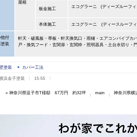
屋根
エコグラーニ (ディーズルーフィ
板金施工
本体施工
エコグラーニ (ディースルーフィ
の他付
軒天・破風板・帯板・軒天換気口・雨樋・エアコンパイプカ
部塗装
戸・換気フード・玄関扉・玄関枠・照明器具・土台水切り・
壁塗装
カバー工法
横浜金子塗装
15:55
«
神奈川県逗子市T様邸 67万円 約32坪
main
神奈川県横浜