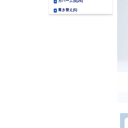
カバー工法(26)
葺き替え(6)