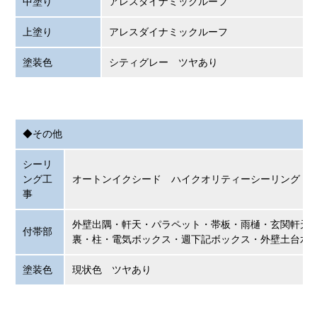
中塗り
アレスダイナミックルーフ
上塗り
アレスダイナミックルーフ
塗装色
シティグレー ツヤあり
◆その他
シーリ
ング工
オートンイクシード ハイクオリティーシーリング
事
外壁出隅・軒天・パラペット・帯板・雨樋・玄関軒天
付帯部
裏・柱・電気ボックス・週下記ボックス・外壁土台水
塗装色
現状色 ツヤあり