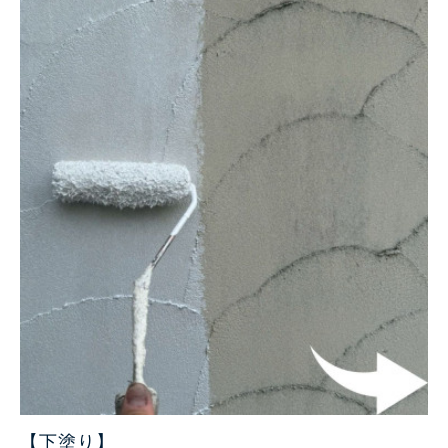
【下塗り
】