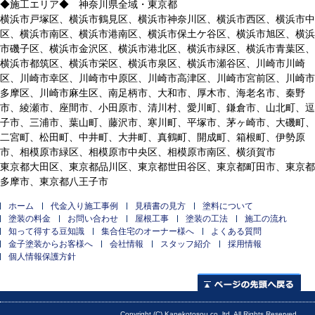
◆施工エリア◆ 神奈川県全域・東京都
横浜市戸塚区、横浜市鶴見区、横浜市神奈川区、横浜市西区、横浜市中
区、横浜市南区、横浜市港南区、横浜市保土ケ谷区、横浜市旭区、横浜
市磯子区、横浜市金沢区、横浜市港北区、横浜市緑区、横浜市青葉区、
横浜市都筑区、横浜市栄区、横浜市泉区、横浜市瀬谷区、川崎市川崎
区、川崎市幸区、川崎市中原区、川崎市高津区、川崎市宮前区、川崎市
多摩区、川崎市麻生区、南足柄市、大和市、厚木市、海老名市、秦野
市、綾瀬市、座間市、小田原市、清川村、愛川町、鎌倉市、山北町、逗
子市、三浦市、葉山町、藤沢市、寒川町、平塚市、茅ヶ崎市、大磯町、
二宮町、松田町、中井町、大井町、真鶴町、開成町、箱根町、伊勢原
市、相模原市緑区、相模原市中央区、相模原市南区、横須賀市
東京都大田区、東京都品川区、東京都世田谷区、東京都町田市、東京都
多摩市、東京都八王子市
ホーム
代金入り施工事例
見積書の見方
塗料について
塗装の料金
お問い合わせ
屋根工事
塗装の工法
施工の流れ
知って得する豆知識
集合住宅のオーナー様へ
よくある質問
金子塗装からお客様へ
会社情報
スタッフ紹介
採用情報
個人情報保護方針
ページの先頭へ
Copyright (C) Kanekotosou co.,ltd. All Rights Reserved..