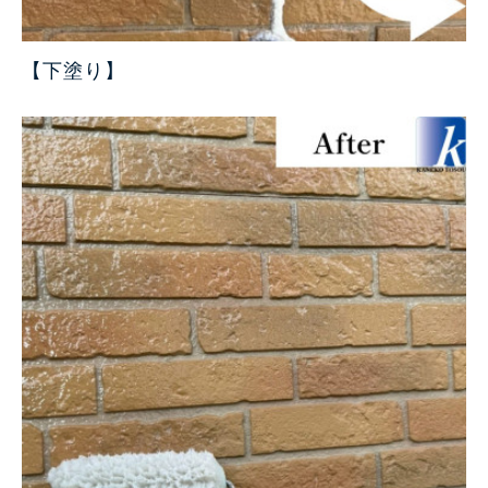
【下塗り
】