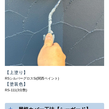
【上塗り
】
RSシルバーグロスSi(関西ペイント)
【塗装色
】
RS-111(3分艶)