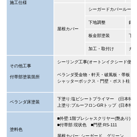
施工仕様
シーガードカバールーフ
下地調整
釘
屋根カバー
板金部塗装
下
加工・取付け
ガ
シーリング工事(オートンイクシード使用
その他工事
ベランダ受金物・軒天・破風板・帯板・
付帯部塗装箇所
シャッターボックス・門壁・ポスト柱
下塗り:塩ビシートプライマー (日本特殊
ベランダ床塗装
上塗り:プルーフロンGRトップ (日本特殊
■外壁:1階プレシャスクリヤー(艶あり) ■2
■付帯部:現状色 ■門壁:RS-111
塗料色
屋根カバー: シーガード グリーン