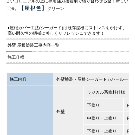
古いコロニアルの上に専用強力接着剤で張り合わせる全く新しい
【屋根色
】
工法。
グリーン
♦屋根カバー工法(シーガード)は既存屋根にストレスをかけず、
高い耐久性の鋼板に美しくリフレッシュできます！
外壁 屋根塗装工事内容一覧
施工仕様
施工内容
外壁塗装・屋根シーガードカバールーフ
ラジカル系塗料仕様
下塗り
RS
外壁
中塗り・上塗り
RS
下塗り・上塗り
RS