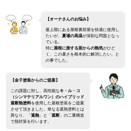
【
オーナさんのお悩み
】
最上階にある屋根裏部屋を快適に使用し
たいが、
夏場の高温
が深刻な問題となっ
ている。
特に
屋根に接する面からの熱気
がひど
く、この暑さを根本的に解消したい。と
の事でした。
【金子塗装からのご提案】
この課題に対し、
高性能な
キ・ル・コ
（シンマテリアルワン）のハイブリッド
遮断熱塗料
を使用した屋根塗装をご提案
させて頂きました。単なる遮熱塗料とは
異なり、「
遮熱
」と「
遮断
」の二重構造
で熱対策を行います。