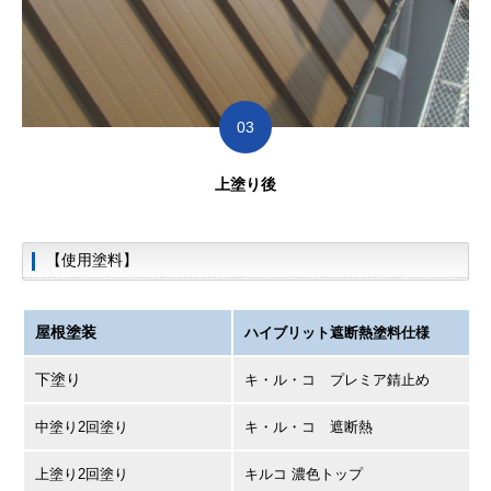
03
上
塗り後
【使用塗料】
屋根塗装
ハイブリット遮断熱塗料仕様
下塗り
キ・ル・コ プレミア錆止め
中塗り2回塗り
キ・ル・コ 遮断熱
上塗り2回塗り
キルコ 濃色トップ