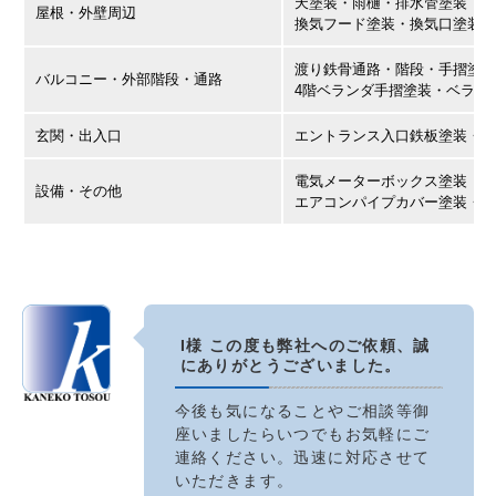
天塗装・雨樋・排水管塗装（ス
屋根・外壁周辺
換気フード塗装・換気口塗装
渡り鉄骨通路・階段・手摺塗装
バルコニー・外部階段・通路
4階ベランダ手摺塗装・ベラン
玄関・出入口
エントランス入口鉄板塗装・
3
電気メーターボックス塗装（片
設備・その他
エアコンパイプカバー塗装・P
I様 この度も弊社へのご依頼、誠
にありがとうございました。
今後も気になることやご相談等御
座いましたらいつでもお気軽にご
連絡ください。迅速に対応させて
いただきます。