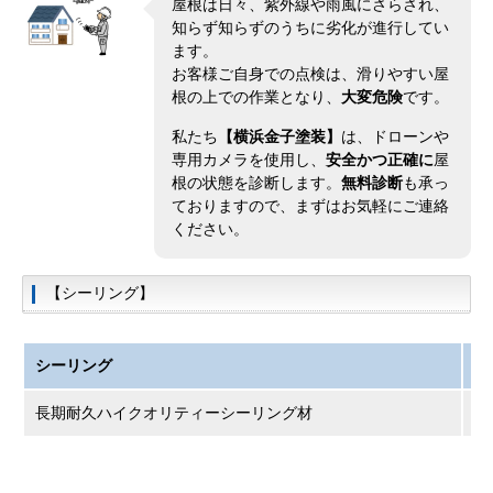
屋根は日々、紫外線や雨風にさらされ、
知らず知らずのうちに劣化が進行してい
ます。
お客様ご自身での点検は、滑りやすい屋
根の上での作業となり、
大変危険
です。
私たち
【横浜金子塗装】
は、ドローンや
専用カメラを使用し、
安全かつ正確に
屋
根の状態を診断します。
無料診断
も承っ
ておりますので、まずはお気軽にご連絡
ください。
【シーリング】
シーリング
使
長期耐久ハイクオリティーシーリング材
オ