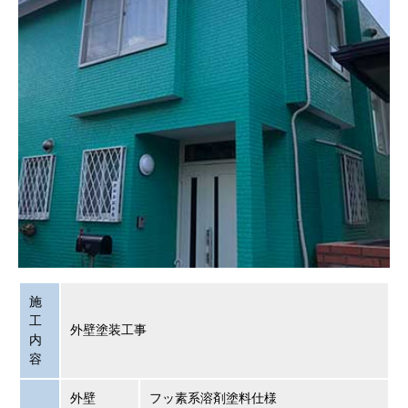
施
工
外壁塗装工事
内
容
外壁
フッ素系溶剤塗料仕様