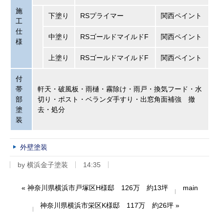
施
下塗り
RSプライマー
関西ペイント
工
仕
中塗り
RSゴールドマイルドF
関西ペイント
様
上塗り
RSゴールドマイルドF
関西ペイント
付
帯
軒天・破風板・雨樋・霧除け・雨戸・換気フード・水
部
切り・ポスト・ベランダ手すり・出窓角面補強 撤
塗
去・処分
装
外壁塗装
by
横浜金子塗装
14:35
«
神奈川県横浜市戸塚区H様邸 126万 約13坪
main
神奈川県横浜市栄区K様邸 117万 約26坪
»