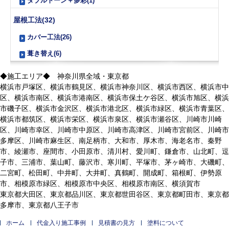
ダブルトーン＋多彩(1)
屋根工法(32)
カバー工法(26)
葺き替え(6)
◆施工エリア◆ 神奈川県全域・東京都
横浜市戸塚区、横浜市鶴見区、横浜市神奈川区、横浜市西区、横浜市中
区、横浜市南区、横浜市港南区、横浜市保土ケ谷区、横浜市旭区、横浜
市磯子区、横浜市金沢区、横浜市港北区、横浜市緑区、横浜市青葉区、
横浜市都筑区、横浜市栄区、横浜市泉区、横浜市瀬谷区、川崎市川崎
区、川崎市幸区、川崎市中原区、川崎市高津区、川崎市宮前区、川崎市
多摩区、川崎市麻生区、南足柄市、大和市、厚木市、海老名市、秦野
市、綾瀬市、座間市、小田原市、清川村、愛川町、鎌倉市、山北町、逗
子市、三浦市、葉山町、藤沢市、寒川町、平塚市、茅ヶ崎市、大磯町、
二宮町、松田町、中井町、大井町、真鶴町、開成町、箱根町、伊勢原
市、相模原市緑区、相模原市中央区、相模原市南区、横須賀市
東京都大田区、東京都品川区、東京都世田谷区、東京都町田市、東京都
多摩市、東京都八王子市
ホーム
代金入り施工事例
見積書の見方
塗料について