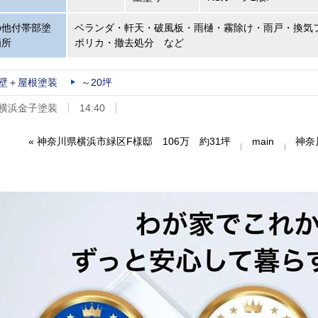
の他付帯部塗
ベランダ・軒天・破風板・雨樋・霧除け・雨戸・換気
箇所
ポリカ・撤去処分 など
壁＋屋根塗装
～20坪
横浜金子塗装
14:40
«
神奈川県横浜市緑区F様邸 106万 約31坪
main
神奈