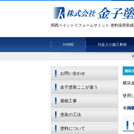
関西ペイントリフォームサミット 塗料採用実績
HOME
代金入り施工事例
お問い合わせ
横浜
金子塗装ここが違う
使用
屋根工事
※掲
塗装の工法
塗料について