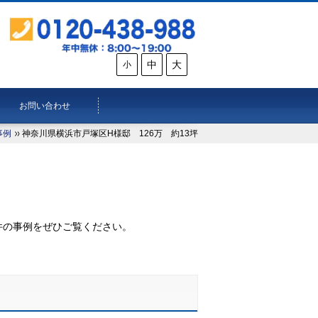
中
大
小
お問い合わせ
事例
神奈川県横浜市戸塚区H様邸 126万 約13坪
。
件の事例をぜひご覧ください。