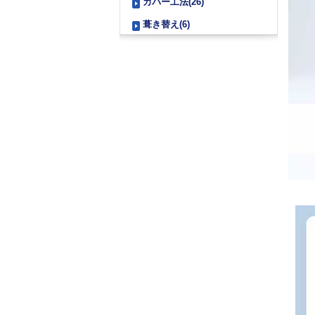
カバー工法(26)
葺き替え(6)