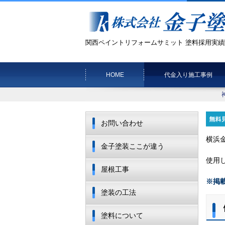
関西ペイントリフォームサミット 塗料採用実績
HOME
代金入り施工事例
お問い合わせ
横浜
金子塗装ここが違う
使用
屋根工事
※掲
塗装の工法
塗料について