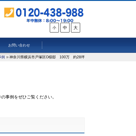
中
大
小
お問い合わせ
事例
神奈川県横浜市戸塚区O様邸 100万 約28坪
。
件の事例をぜひご覧ください。