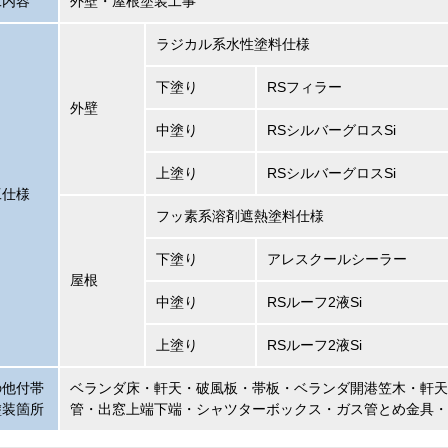
工内容
外壁・屋根塗装工事
ラジカル系水性塗料仕様
下塗り
RSフィラー
外壁
中塗り
RSシルバーグロスSi
上塗り
RSシルバーグロスSi
工仕様
フッ素系溶剤遮熱塗料仕様
下塗り
アレスクールシーラー
屋根
中塗り
RSルーフ2液Si
上塗り
RSルーフ2液Si
の他付帯
ベランダ床・軒天・破風板・帯板・ベランダ開港笠木・軒天
塗装箇所
管・出窓上端下端・シャツターボックス・ガス管とめ金具・