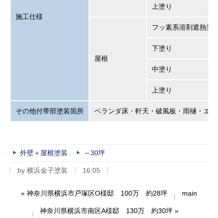
上塗り
施工仕様
フッ素系溶剤遮熱塗
下塗り
屋根
中塗り
上塗り
その他付帯部塗装箇所
ベランダ床・軒天・破風板・雨樋・エア
外壁＋屋根塗装
～30坪
by
横浜金子塗装
16:05
«
神奈川県横浜市戸塚区O様邸 100万 約28坪
main
神奈川県横浜市南区A様邸 130万 約30坪
»