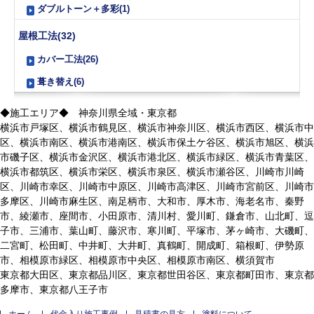
ダブルトーン＋多彩(1)
屋根工法(32)
カバー工法(26)
葺き替え(6)
◆施工エリア◆ 神奈川県全域・東京都
横浜市戸塚区、横浜市鶴見区、横浜市神奈川区、横浜市西区、横浜市中
区、横浜市南区、横浜市港南区、横浜市保土ケ谷区、横浜市旭区、横浜
市磯子区、横浜市金沢区、横浜市港北区、横浜市緑区、横浜市青葉区、
横浜市都筑区、横浜市栄区、横浜市泉区、横浜市瀬谷区、川崎市川崎
区、川崎市幸区、川崎市中原区、川崎市高津区、川崎市宮前区、川崎市
多摩区、川崎市麻生区、南足柄市、大和市、厚木市、海老名市、秦野
市、綾瀬市、座間市、小田原市、清川村、愛川町、鎌倉市、山北町、逗
子市、三浦市、葉山町、藤沢市、寒川町、平塚市、茅ヶ崎市、大磯町、
二宮町、松田町、中井町、大井町、真鶴町、開成町、箱根町、伊勢原
市、相模原市緑区、相模原市中央区、相模原市南区、横須賀市
東京都大田区、東京都品川区、東京都世田谷区、東京都町田市、東京都
多摩市、東京都八王子市