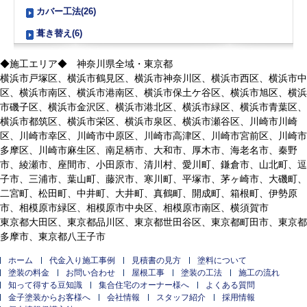
カバー工法(26)
葺き替え(6)
◆施工エリア◆ 神奈川県全域・東京都
横浜市戸塚区、横浜市鶴見区、横浜市神奈川区、横浜市西区、横浜市中
区、横浜市南区、横浜市港南区、横浜市保土ケ谷区、横浜市旭区、横浜
市磯子区、横浜市金沢区、横浜市港北区、横浜市緑区、横浜市青葉区、
横浜市都筑区、横浜市栄区、横浜市泉区、横浜市瀬谷区、川崎市川崎
区、川崎市幸区、川崎市中原区、川崎市高津区、川崎市宮前区、川崎市
多摩区、川崎市麻生区、南足柄市、大和市、厚木市、海老名市、秦野
市、綾瀬市、座間市、小田原市、清川村、愛川町、鎌倉市、山北町、逗
子市、三浦市、葉山町、藤沢市、寒川町、平塚市、茅ヶ崎市、大磯町、
二宮町、松田町、中井町、大井町、真鶴町、開成町、箱根町、伊勢原
市、相模原市緑区、相模原市中央区、相模原市南区、横須賀市
東京都大田区、東京都品川区、東京都世田谷区、東京都町田市、東京都
多摩市、東京都八王子市
ホーム
代金入り施工事例
見積書の見方
塗料について
塗装の料金
お問い合わせ
屋根工事
塗装の工法
施工の流れ
知って得する豆知識
集合住宅のオーナー様へ
よくある質問
金子塗装からお客様へ
会社情報
スタッフ紹介
採用情報