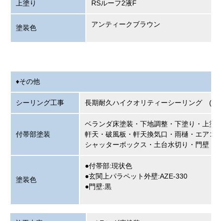
上塗り
RSルーフ2液F
アンティークブラウン
塗装色
♦その他
シーリング工事
長期耐久ハイクオリティーシ
ベランダ床塗装・下地調整・下塗り・上塗
付帯部塗装
軒天・破風板・軒天換気口・雨樋・エアコ
シャッターボックス・土台水切り・門壁
●付帯部:現状色
●玄関上パラペット外壁:AZE-330
塗装色
●門壁:黒