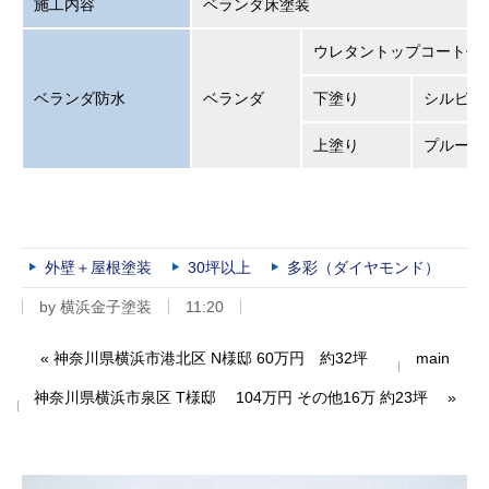
施工内容
ベランダ床塗装
ウレタン
ベランダ防水
ベランダ
下塗り
シルビア
上塗り
プルーフ
外壁＋屋根塗装
30坪以上
多彩（ダイヤモンド）
by
横浜金子塗装
11:20
«
神奈川県横浜市港北区 N様邸 60万円 約32坪
main
神奈川県横浜市泉区 T様邸 104万円 その他16万 約23坪
»