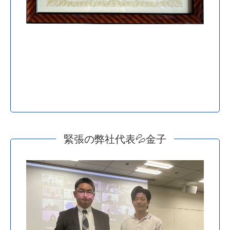
緊張の弊社代表💦金子