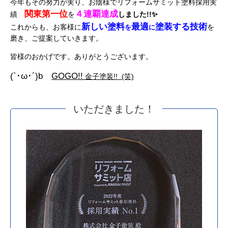
今年もその努力が実り、お陰様でリフォームサミット塗料採用実
関東
第一位
４連覇達成
績
を
しました!!✨
新しい塗料
最適
塗装する技術
これからも、お客様に
を
を
に
磨き、ご提案していきます。
皆様のおかげです。ありがとうございます。
(`･ω･´)b
GOGO!!
金子塗装!! (笑)
いただきました！