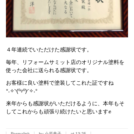
４年連続でいただけた感謝状です。
毎年、リフォームサミット店のオリジナル塗料を
使った会社に送られる感謝状です。
お客様に良い塗料で塗装してこれた証ですね
°˖✧◝(⁰▿⁰)◜✧˖°
来年からも感謝状がいただけるように、本年もそ
してこれからも頑張り続けたいと思います✊
Permalink
by 小原典子
at 13:25