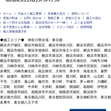
ホーム
代金入り施工事例
見積書の見方
塗料について
塗装の料金
お問い合わせ
屋根工事
塗装の工法
施工の流れ
知って得する豆知識
集合住宅のオーナー様へ
よくある質問
金子塗装からお客様へ
会社情報
スタッフ紹介
採用情報
個人情報保護方針
◆施工エリア◆ 神奈川県全域・東京都
横浜市戸塚区、横浜市鶴見区、横浜市神奈川区、横浜市西区、横浜市中
区、横浜市南区、横浜市港南区、横浜市保土ケ谷区、横浜市旭区、横浜
市磯子区、横浜市金沢区、横浜市港北区、横浜市緑区、横浜市青葉区、
横浜市都筑区、横浜市栄区、横浜市泉区、横浜市瀬谷区、川崎市川崎
区、川崎市幸区、川崎市中原区、川崎市高津区、川崎市宮前区、川崎市
多摩区、川崎市麻生区、南足柄市、大和市、厚木市、海老名市、秦野
市、綾瀬市、座間市、小田原市、清川村、愛川町、鎌倉市、山北町、逗
子市、三浦市、葉山町、藤沢市、寒川町、平塚市、茅ヶ崎市、大磯町、
二宮町、松田町、中井町、大井町、真鶴町、開成町、箱根町、伊勢原
市、相模原市緑区、相模原市中央区、相模原市南区、横須賀市
東京都大田区、東京都品川区、東京都世田谷区、東京都町田市、東京都
多摩市、東京都八王子市