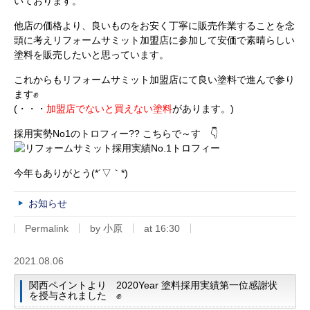
いております。
他店の価格より、良いものをお安く丁寧に販売作業することを念
頭に考えリフォームサミット加盟店に参加して安価で素晴らしい
塗料を販売したいと思っています。
これからもリフォームサミット加盟店にて良い塗料で進んで参り
ます✊
(・・・
加盟店でないと買えない塗料
があります。)
採用実勢No1のトロフィー?? こちらで～す 👇
今年もありがとう(*´▽｀*)
お知らせ
Permalink
by 小原
at 16:30
2021.08.06
関西ペイントより 2020Year 塗料採用実績第一位感謝状
を授与されました ✊