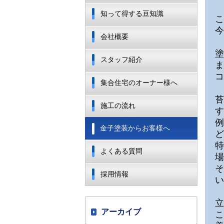
知って得する豆知識
こ
今
会社概要
塗
スタッフ紹介
ま
コ
集合住宅のオーナー様へ
苔
施工の流れ
す
例
金子塗装からお客様へ
ど
特
よくある質問
場
そ
採用情報
い
立
アーカイブ
こ