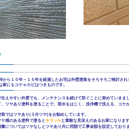
め
時から１０年～１５年を経過したお宅は外壁塗装をそろそろご検討され
な家にもコケゃカビはつきものです。
が生えやすい外壁でも、メンテナンスを続けて防ぐことに努めていきまし
て、ツヤあり塗料を塗ることで、雨水をはじく、洗浄機で洗える、コケが
塗装ではツヤあり(３分ツヤ)をお勧めしています。
ツヤ感のある塗料で塗ると
キラッ✨
と素敵な見栄えのあるお家になりますよ(
積書についてはツヤなしとツヤあり共に同額で工事金額を設定しております