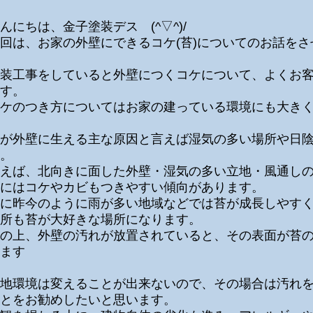
んにちは、金子塗装デス (^▽^)/
回は、お家の外壁にできるコケ(苔)についてのお話を
装工事をしていると外壁につくコケについて、よくお
す。
ケのつき方についてはお家の建っている環境にも大き
が外壁に生える主な原因と言えば湿気の多い場所や日
。
えば、北向きに面した外壁・湿気の多い立地・風通し
にはコケやカビもつきやすい傾向があります。
に昨今のように雨が多い地域などでは苔が成長しやす
所も苔が大好きな場所になります。
の上、外壁の汚れが放置されていると、その表面が苔
ます
地環境は変えることが出来ないので、その場合は汚れ
とをお勧めしたいと思います。