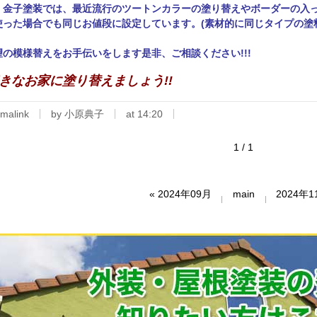
、金子塗装では、最近流行のツートンカラーの塗り替えやボーダーの入
使った場合でも同じお値段に設定しています。(素材的に同じタイプの塗
望の模様替えをお手伝いをします是非、ご相談ください!!!
きなお家に塗り替えましょう!!
malink
by 小原典子
at 14:20
1 / 1
«
2024年09月
main
2024年1