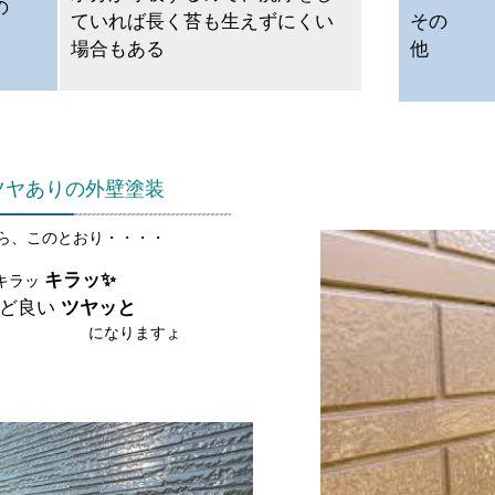
の
ていれば長く苔も生えずにくい
その
他
場合もある
他
ツヤありの外壁塗装
ら、このとおり・・・・
キラッ✨
キラッ
ど良い
ツヤッと
になりますょ