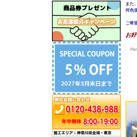
また
何色
ご希
お好
Per