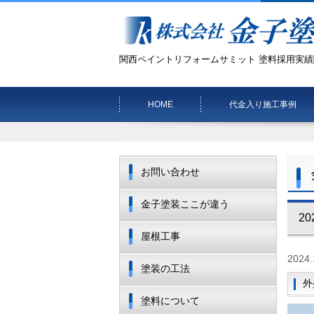
関西ペイントリフォームサミット 塗料採用実績
HOME
代金入り施工事例
お問い合わせ
金子塗装ここが違う
20
屋根工事
2024.
塗装の工法
外
塗料について