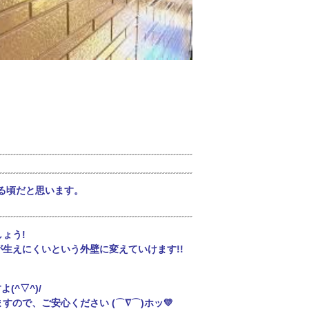
る頃だと思います。
ょう!
生えにくいという外壁に変えていけます!!
^▽^)/
ので、ご安心ください (⌒∇⌒)ホッ💛