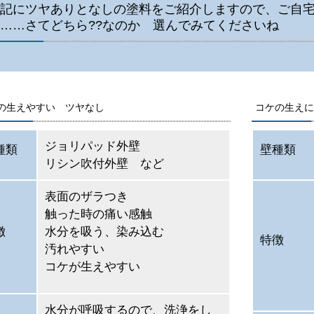
記にツヤありとなしの塗料をご紹介しますので、ご自
……さてどちら??なのか 選んでみてくださいね
の生えやすい ツヤなし
コケの生えに
ジョリパッド外壁
種類
壁種類
リシン吹付外壁 など
表面のザラつき
触った時の痛い感触
徴
水分を吸う、染み込む
特徴
汚れやすい
コケが生えやすい
水分が呼吸するので、洗浄をし