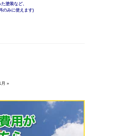
った塗装など、
料のみに使えます)
1月
»