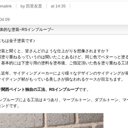
malink
by 田里友貴
at 14:35
04.09
体的な塗装~RSインプルーブ~
にちは金子塗装です♪
塗装と聞くと、皆さんどのような仕上がりを想像されますか？
回塗り重ねるっていうのは聞いたことあるけど、同じ色でベターっと塗
、基本的には下塗り用の塗料を塗布後、ご指定頂いた色を塗り重ねる工
し近年、サイディングメーカーにより様々なデザインのサイディングが
サイディング材がもっている美しさが損なわれるケースが目立ちます。
で
関西ペイント独自の工法、RSインプルーブ
です。
インプルーブによる工法は４つあり、マーブルトーン、ダブルトーン、マ
モンドです。