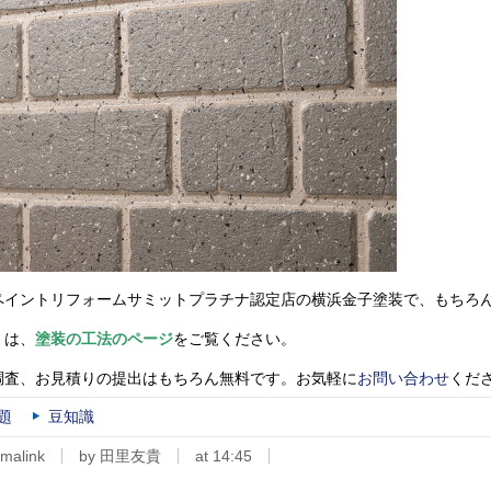
ペイントリフォームサミットプラチナ認定店の横浜金子塗装で、もちろ
くは、
塗装の工法のページ
をご覧ください。
調査、お見積りの提出はもちろん無料です。お気軽に
お問い合わせ
くだ
題
豆知識
malink
by 田里友貴
at 14:45