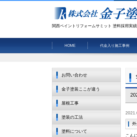
関西ペイントリフォームサミット 塗料採用実績
HOME
代金入り施工事例
お問い合わせ
金子塗装ここが違う
20
屋根工事
2021.
塗装の工法
外
塗料について
こん