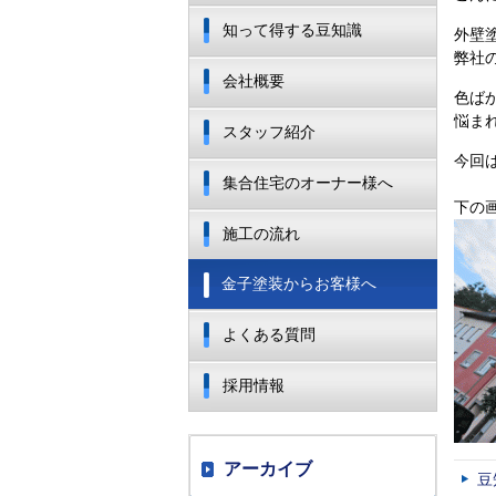
知って得する豆知識
外壁
弊社
会社概要
色ば
悩ま
スタッフ紹介
今回
集合住宅のオーナー様へ
下の
施工の流れ
金子塗装からお客様へ
よくある質問
採用情報
アーカイブ
豆