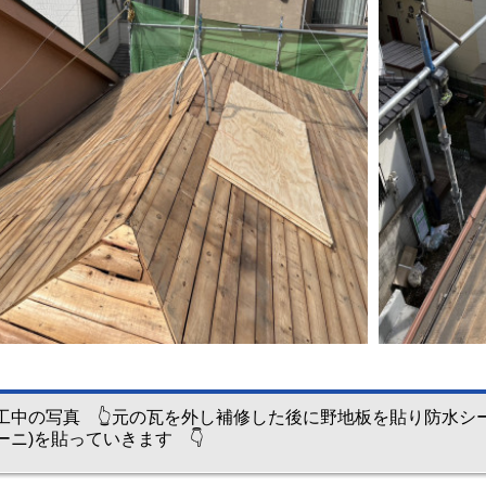
工中の写真 👆元の瓦を外し補修した後に野地板を貼り防水シ
ーニ)を貼っていきます 👇