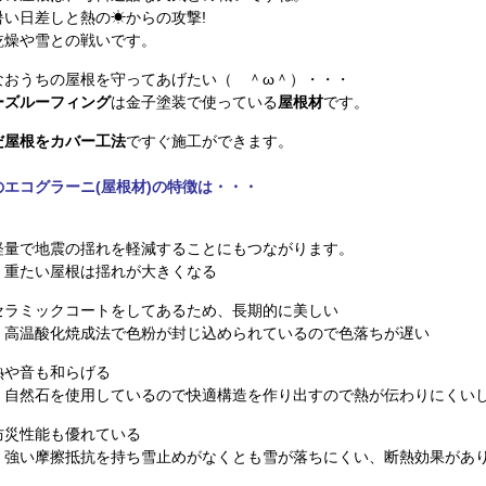
暑い日差しと熱の☀からの攻撃!
乾燥や雪との戦いです。
なおうちの屋根を守ってあげたい（ ＾ω＾）・・・
ーズルーフィング
は金子塗装で使っている
屋根材
です。
だ屋根をカバー工法
ですぐ施工ができます。
のエコグラーニ(屋根材)の特徴は・・・
軽量で地震の揺れを軽減することにもつながります。
・重たい屋根は揺れが大きくなる
セラミックコートをしてあるため、長期的に美しい
・高温酸化焼成法で色粉が封じ込められているので色落ちが遅い
熱や音も和らげる
・自然石を使用しているので快適構造を作り出すので熱が伝わりにくい
防災性能も優れている
・強い摩擦抵抗を持ち雪止めがなくとも雪が落ちにくい、断熱効果があ