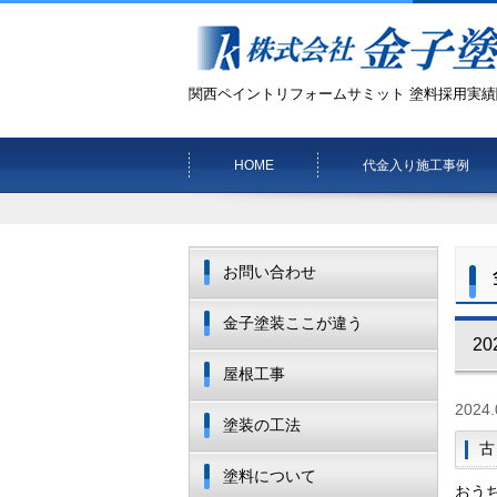
関西ペイントリフォームサミット 塗料採用実績
HOME
代金入り施工事例
お問い合わせ
金子塗装ここが違う
20
屋根工事
2024.
塗装の工法
古
塗料について
おう