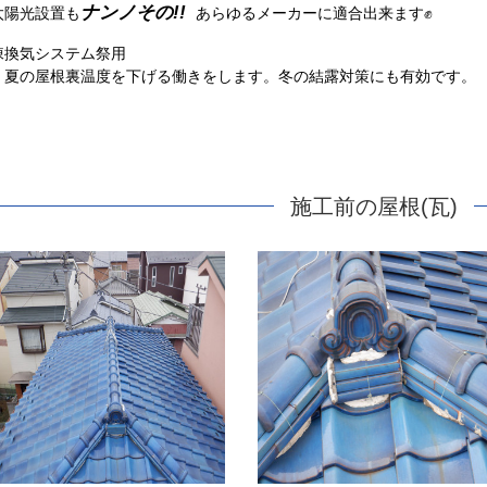
ナンノその!!
太陽光設置も
あらゆるメーカーに適合出来ます✊
棟換気システム祭用
・夏の屋根裏温度を下げる働きをします。冬の結露対策にも有効です。
施工前の屋根(瓦)