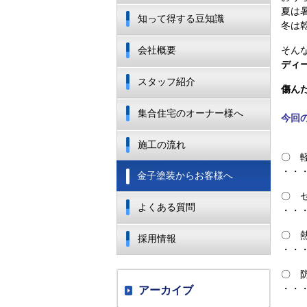
夏は
知って得する豆知識
冬は
会社概要
そん
ディ
スタッフ紹介
傷ん
集合住宅のオーナー様へ
今回
施工の流れ
〇 
・・
金子塗装からお客様へ
〇 
よくある質問
・・
〇 
採用情報
・・
〇 
・・
アーカイブ