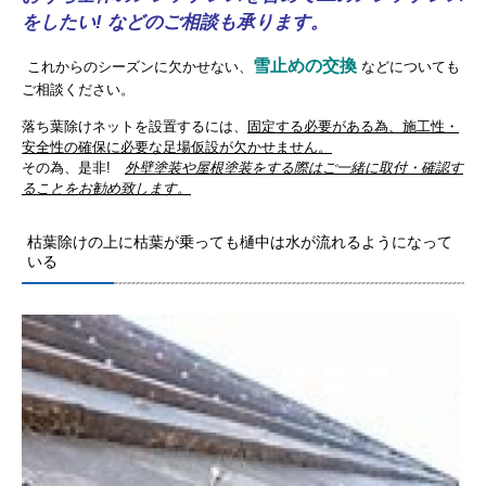
をしたい! などのご相談も承ります。
雪止めの交換
これからのシーズンに欠かせない、
などについても
ご相談ください。
落ち葉除けネットを設置するには、
固定する必要がある為、施工性・
安全性の確保に必要な足場仮設が欠かせません。
その為、是非!
外壁塗装や屋根塗装をする際はご一緒に取付・確認す
ることをお勧め致します。
枯葉除けの上に枯葉が乗っても樋中は水が流れるようになって
いる