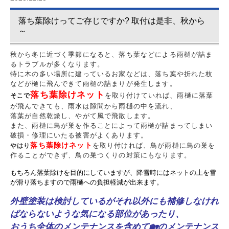
落ち葉除けってご存じですか? 取付は是非、秋から
～
秋から冬に近づく季節になると、落ち葉などによる雨樋が詰ま
るトラブルが多くなります。
特に木の多い場所に建っているお家などは、落ち葉や折れた枝
などが樋に飛んできて雨樋の詰まりが発生します。
落ち葉除けネッ
ト
を取り付けていれば、雨樋に落葉
そこで
が飛んできても、雨水は隙間から雨樋の中を流れ、
落葉が自然乾燥し、やがて風で飛散します。
また、雨樋に鳥が巣を作ることによって雨樋が詰まってしまい
破損・修理にいたる被害がよくあります。
落ち葉除けネット
を取り付ければ、鳥が雨樋に鳥の巣を
やはり
作ることができず、鳥の巣つくりの対策にもなります。
もちろん落葉除けを目的にしていますが、降雪時にはネットの上を雪
が滑り落ちますので雨樋への負担軽減が出来ます。
外壁塗装は検討しているがそれ以外にも補修しなけれ
ばならないような気になる部位があったり、
おうち全体のメンテナンスを含めて🏡のメンテナンス