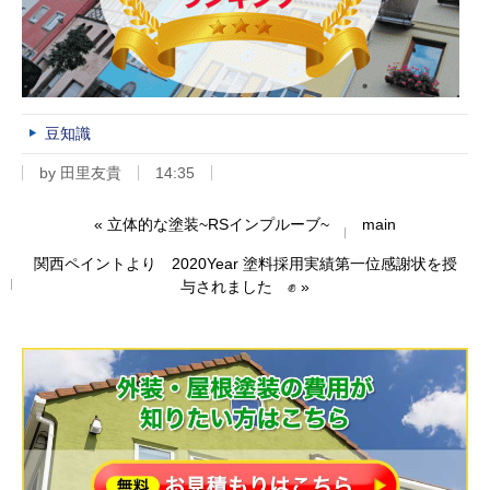
豆知識
by
田里友貴
14:35
«
立体的な塗装~RSインプルーブ~
main
関西ペイントより 2020Year 塗料採用実績第一位感謝状を授
与されました ✊
»