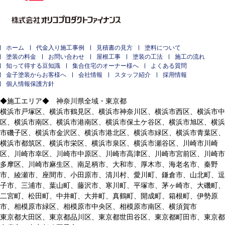
ホーム
代金入り施工事例
見積書の見方
塗料について
塗装の料金
お問い合わせ
屋根工事
塗装の工法
施工の流れ
知って得する豆知識
集合住宅のオーナー様へ
よくある質問
金子塗装からお客様へ
会社情報
スタッフ紹介
採用情報
個人情報保護方針
◆施工エリア◆ 神奈川県全域・東京都
横浜市戸塚区、横浜市鶴見区、横浜市神奈川区、横浜市西区、横浜市中
区、横浜市南区、横浜市港南区、横浜市保土ケ谷区、横浜市旭区、横浜
市磯子区、横浜市金沢区、横浜市港北区、横浜市緑区、横浜市青葉区、
横浜市都筑区、横浜市栄区、横浜市泉区、横浜市瀬谷区、川崎市川崎
区、川崎市幸区、川崎市中原区、川崎市高津区、川崎市宮前区、川崎市
多摩区、川崎市麻生区、南足柄市、大和市、厚木市、海老名市、秦野
市、綾瀬市、座間市、小田原市、清川村、愛川町、鎌倉市、山北町、逗
子市、三浦市、葉山町、藤沢市、寒川町、平塚市、茅ヶ崎市、大磯町、
二宮町、松田町、中井町、大井町、真鶴町、開成町、箱根町、伊勢原
市、相模原市緑区、相模原市中央区、相模原市南区、横須賀市
東京都大田区、東京都品川区、東京都世田谷区、東京都町田市、東京都