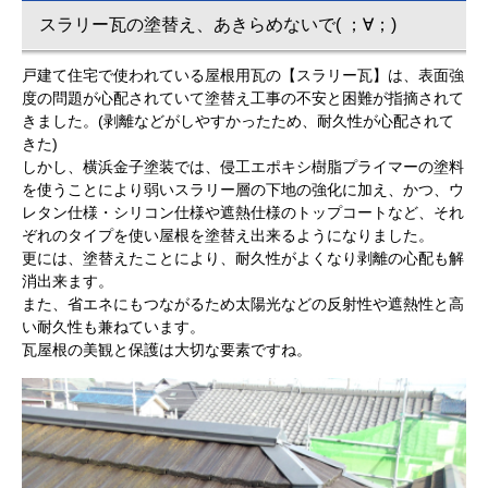
スラリー瓦の塗替え、あきらめないで( ；∀；)
戸建て住宅で使われている屋根用瓦の【スラリー瓦】は、表面強
度の問題が心配されていて塗替え工事の不安と困難が指摘されて
きました。(剥離などがしやすかったため、耐久性が心配されて
きた)
しかし、横浜金子塗装では、侵工エポキシ樹脂プライマーの塗料
を使うことにより弱いスラリー層の下地の強化に加え、かつ、ウ
レタン仕様・シリコン仕様や遮熱仕様のトップコートなど、それ
ぞれのタイプを使い屋根を塗替え出来るようになりました。
更には、塗替えたことにより、耐久性がよくなり剥離の心配も解
消出来ます。
また、省エネにもつながるため太陽光などの反射性や遮熱性と高
い耐久性も兼ねています。
瓦屋根の美観と保護は大切な要素ですね。