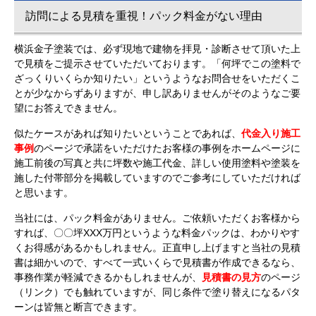
訪問による見積を重視！パック料金がない理由
横浜金子塗装では、必ず現地で建物を拝見・診断させて頂いた上
で見積をご提示させていただいております。「何坪でこの塗料で
ざっくりいくらか知りたい」というようなお問合せをいただくこ
とが少なからずありますが、申し訳ありませんがそのようなご要
望にお答えできません。
似たケースがあれば知りたいということであれば、
代金入り施工
事例
のページで承諾をいただけたお客様の事例をホームページに
施工前後の写真と共に坪数や施工代金、詳しい使用塗料や塗装を
施した付帯部分を掲載していますのでご参考にしていただければ
と思います。
当社には、パック料金がありません。ご依頼いただくお客様から
すれば、〇〇坪XXX万円というような料金パックは、わかりやす
くお得感があるかもしれません。正直申し上げますと当社の見積
書は細かいので、すべて一式いくらで見積書が作成できるなら、
事務作業が軽減できるかもしれませんが、
見積書の見方
のページ
（リンク）でも触れていますが、同じ条件で塗り替えになるパタ
ーンは皆無と断言できます。