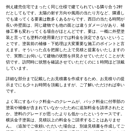
例え建売住宅でまったく同じ仕様で建てられている隣り合う2軒
だとしてもです。太陽の射す方向や風雨の当たり方など、隣通し
でも違ってくる要素は数多くあるからです。西日の当たる時間が
長い外壁面は、同じ建物でも他の面とは違うダメージがあり、補
修工事も変わってくる場合がほとんどです。要は、一概に外壁塗
装と言っても塗料の使用量だけでは料金を決定できないというこ
とです。塗装前の補修・下処理は大変重要な施工のポイントと言
えます。そういった点を把握した上で見積と提案をいたしますの
で、実際にお伺いして建物の状態を拝見させていただくことが大
切です。訪問時に状態を確認させていただくのに１時間ほど頂戴
しています。
詳細な部分まで記載したお見積書を作成するため、お見積りの提
示までにも少々お時間を頂戴しますが、ご了解いただければ幸い
です。
よく耳にするパック料金へのクレームが、パック料金に付帯部の
塗装や補修が含まれていなかったために追加料金を請求されたと
か、塗料のグレードが思ったよりも低かったというケースです。
横浜金子塗装は、見積以上の料金をご請求することはありませ
ん。（追加でご依頼いただいた場合は、別途見積書を作成してご