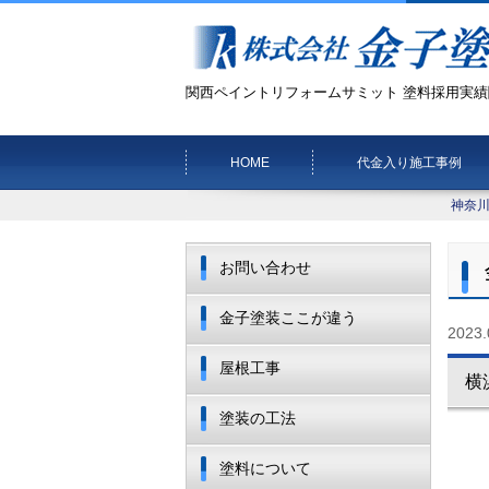
関西ペイントリフォームサミット 塗料採用実績
HOME
代金入り施工事例
神奈
お問い合わせ
金子塗装ここが違う
2023.
屋根工事
横
塗装の工法
塗料について