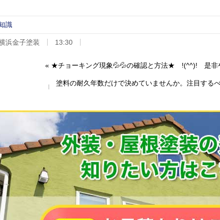
知識
横浜金子塗装
13:30
«
★チョーキング現象💦💦の確認と方法★ !(^^)! 是非
塗料の耐久年数だけで決めていませんか。注目する