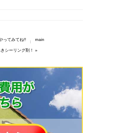
やってみてね!!
main
べきシーリング剤！
»