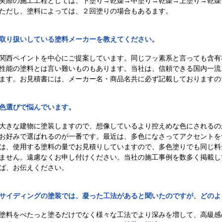
実際の施工工程としては、下塗り→乾燥→中塗り→乾燥→上塗り→乾燥
ただし、塗料によっては、２回塗りの場合もあるます。
取り扱いしている塗料メーカーを教えてください。
関西ペイントを中心にご提案しています。同じフッ素系と言っても含有
性能の塗料とは言い難いものもあります。当社は、信頼できる国内一流
ます。お見積書には、メーカー名・商品名共に必ず記載しておりますの
色選びで悩んでいます。
大きな建物に塗装しますので、想像しているより控えめな色にされるの
お好みで選ばれるのが一番です。最近は、多色になさってアクセントを
は、使用する塗料の量でお見積りしていますので、多色塗りでも同じ料
ません。遠慮なくお申し付けください。当社の施工事例を数多く掲載し
ば、お伝えください。
サイディングの塗装では、凝った工法があると聞いたのですが、どのよ
塗料をべたっと塗るだけでなく様々な工法でより深みを増して、高級感