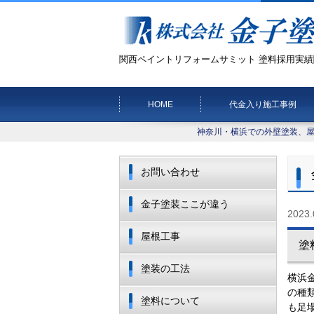
関西ペイントリフォームサミット 塗料採用実績
HOME
代金入り施工事例
神奈川・横浜での外壁塗装、
お問い合わせ
金子塗装ここが違う
2023.
屋根工事
塗
塗装の工法
横浜
の種
塗料について
も足