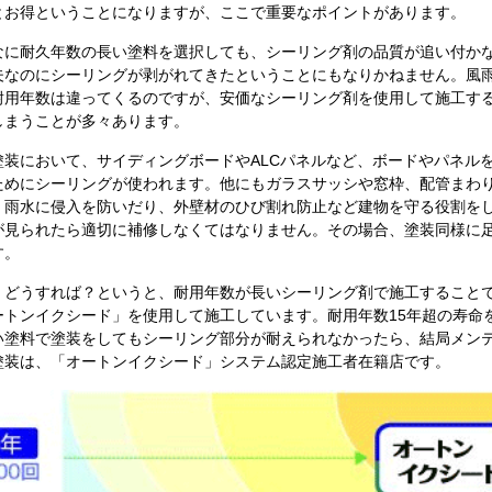
とお得ということになりますが、ここで重要なポイントがあります。
なに耐久年数の長い塗料を選択しても、シーリング剤の品質が追い付か
夫なのにシーリングが剥がれてきたということにもなりかねません。風
耐用年数は違ってくるのですが、安価なシーリング剤を使用して施工す
しまうことが多々あります。
塗装において、サイディングボードやALCパネルなど、ボードやパネル
ためにシーリングが使われます。他にもガラスサッシや窓枠、配管まわ
、雨水に侵入を防いだり、外壁材のひび割れ防止など建物を守る役割を
が見られたら適切に補修しなくてはなりません。その場合、塗装同様に
す。
、どうすれば？というと、耐用年数が長いシーリング剤で施工すること
ートンイクシード」を使用して施工しています。耐用年数15年超の寿命
い塗料で塗装をしてもシーリング部分が耐えられなかったら、結局メン
塗装は、「オートンイクシード」システム認定施工者在籍店です。