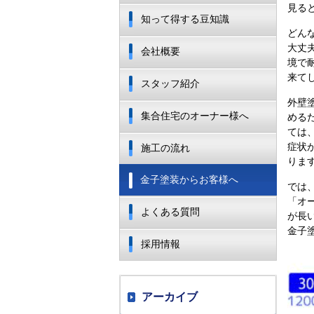
見る
知って得する豆知識
どん
大丈
会社概要
境で
来て
スタッフ紹介
外壁
集合住宅のオーナー様へ
める
ては
症状
施工の流れ
りま
金子塗装からお客様へ
では
「オ
よくある質問
が長
金子
採用情報
アーカイブ